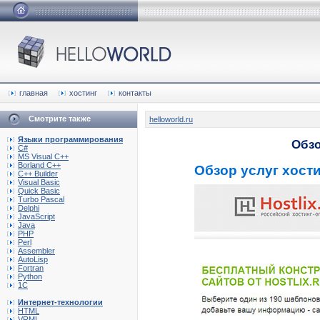
главная
хостинг
контакты
Смотрите также
helloworld.ru
Языки программирования
Обзо
C#
MS Visual C++
Borland C++
Обзор услуг хости
C++ Builder
Visual Basic
Quick Basic
Turbo Pascal
Delphi
JavaScript
Java
PHP
Perl
Assembler
AutoLisp
Fortran
Python
1C
Интернет-технологии
HTML
VRML