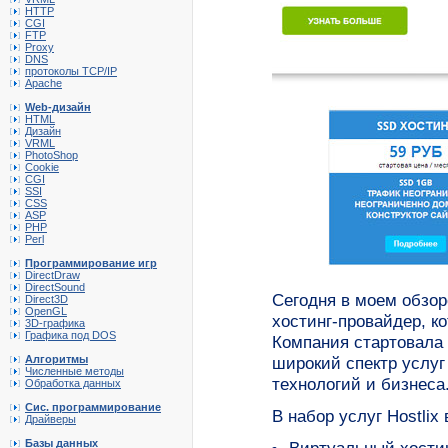
HTTP
CGI
FTP
Proxy
DNS
протоколы TCP/IP
Apache
Web-дизайн
HTML
Дизайн
VRML
PhotoShop
Cookie
CGI
SSI
CSS
ASP
PHP
Perl
Программирование игр
DirectDraw
DirectSound
Сегодня в моем обзор
Direct3D
OpenGL
хостинг-провайдер, к
3D-графика
Графика под DOS
Компания стартовала 
Алгоритмы
широкий спектр услуг 
Численные методы
технологий и бизнеса
Обработка данных
Сис. программирование
В набор услуг Hostlix 
Драйверы
Базы данных