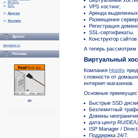
Виртуальный хостин
MySQL
VPS хостинг;
SQL
Аренда выделенных
Другое
Размещение сервер
Хостинг
Регистрация домено
SSL-сертификаты.
Друзья
Конструктор сайтов
demaker.ru
А теперь рассмотрим 
Реклама
Виртуальный хост
Компания
Hostlix
пред
сложности от домашне
интернет-магазинов.
Основные преимуществ
#8
Быстрые SSD диски
Безлимитный трафи
Домены неограниче
дата-центр RU/DE/U
ISP Manager / Direct
Поддержка 24/7.