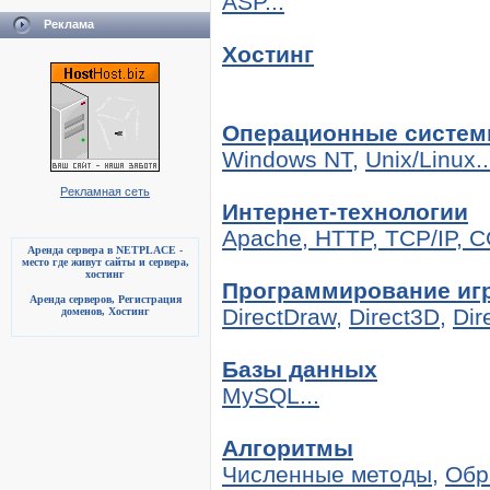
ASP...
Реклама
Хостинг
Операционные систе
Windows NT,
Unix/Linux..
Рекламная сеть
Интернет-технологии
Apache,
HTTP,
TCP/IP,
C
Аренда сервера в NETPLACE -
место где живут сайты и сервера,
хостинг
Программирование иг
Аренда серверов, Регистрация
DirectDraw,
Direct3D,
Dir
доменов, Хостинг
Базы данных
MySQL...
Алгоритмы
Численные методы,
Обр