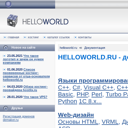
главная
хостинг
каталог ссылок
контакты
Новое на сайте
helloworld.ru
Документация
HELLOWORLD.RU - до
23.05.2021
Что такое
логотип и зачем он нужен
компаниям
01.06.2020
Список
проверенных хостинг-
сервисов от отца-основателя
Языки программирова
helloworld.ru
C++,
C#,
Visual C++,
C++ 
04.03.2020
Обзор хостинг-
провайдера hostlix.ru
Basic,
PHP,
Perl,
Turbo P
28.01.2020
Что такое VPS?
Python
1С 8.х...
Друзья
Web-дизайн
Регистрация доменов
demaker.ru
Основы HTML,
VRML,
Д