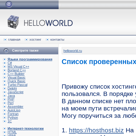
главная
хостинг
контакты
Смотрите также
helloworld.ru
Языки программирования
Список проверенных
C#
MS Visual C++
Borland C++
C++ Builder
Visual Basic
Quick Basic
Turbo Pascal
Привожу список хостинго
Delphi
JavaScript
пользовался. В порядке 
Java
PHP
В данном списке нет пл
Perl
Assembler
на моем пути встречалис
AutoLisp
Fortran
Могу поручиться за любо
Python
1C
Интернет-технологии
1.
https://hosthost.biz
На 
HTML
VRML