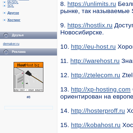
MySQL
8.
https://unlimits.ru
Безли
SQL
рынке, так называемые 
Другое
Хостинг
9.
https://hostlix.ru
Доступ
Новосибирске.
Друзья
demaker.ru
10.
http://eu-host.ru
Хорош
Реклама
11.
http://warehost.ru
Зна
12.
http://ztelecom.ru
Zte
13.
http://xp-hosting.com
ориентирован на европ
#8
14.
http://hosterproff.ru
Хо
15.
http://kobahost.ru
Хос