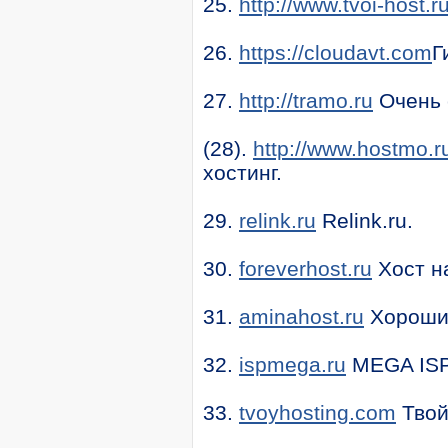
25.
http://www.tvoi-host.r
26.
https://cloudavt.com
Г
27.
http://tramo.ru
Очень с
(28).
http://www.hostmo.r
хостинг.
29.
relink.ru
Relink.ru.
30.
foreverhost.ru
Хост на
31.
aminahost.ru
Хороший
32.
ispmega.ru
MEGA ISP.
33.
tvoyhosting.com
Твой