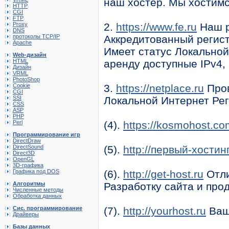
наш хостер. Мы хостимс
HTTP
CGI
FTP
Proxy
2.
https://www.fe.ru
Наш р
DNS
протоколы TCP/IP
Аккредитованный регистр
Apache
Имеет статус Локальной
Web-дизайн
HTML
аренду доступные IPv4, 
Дизайн
VRML
PhotoShop
Cookie
3.
https://netplace.ru
Пров
CGI
SSI
Локальной Интернет Рег
CSS
ASP
PHP
Perl
(4).
https://kosmohost.co
Программирование игр
DirectDraw
DirectSound
(5).
http://первый-хостин
Direct3D
OpenGL
3D-графика
Графика под DOS
(6).
http://get-host.ru
Отли
Алгоритмы
Разработку сайта и про
Численные методы
Обработка данных
Сис. программирование
(7).
http://yourhost.ru
Ваш
Драйверы
Базы данных