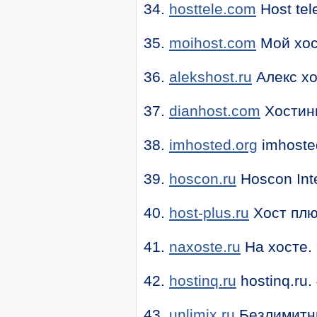
34.
hosttele.com
Host te
35.
moihost.com
Мой хос
36.
alekshost.ru
Алекс хо
37.
dianhost.com
Хостин
38.
imhosted.org
imhoste
39.
hoscon.ru
Hoscon Inte
40.
host-plus.ru
Хост плю
41.
naxoste.ru
На хосте.
42.
hostinq.ru
hostinq.ru.
43.
unlimix.ru
Безлимитны