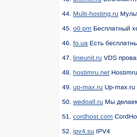
44.
Multi-hosting.ru
Мульт
45.
o0.pm
Бесплатный хо
46.
fo.ua
Есть бесплатн
47.
lineunit.ru
VDS прова
48.
hostimru.net
Hostimru
49.
up-max.ru
Up-max.ru
50.
wedoall.ru
Мы делаем
51.
cordhost.com
CordHo
52.
ipv4.su
IPV4